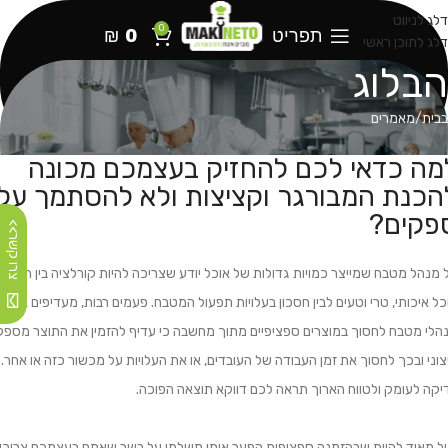
דלג לניווט
0
תפריט
0
₪
דלג לתוכן ראשי
הבלוג
בבית
מאמרים
מה כדאי לכם להחזיק בעצמכם מכונה
הכנת המבורגר וקציצות ולא להסתמך על
פקים?
צרו קשר>>
 מנהל מטבח שמייצר כמויות גדולות של אוכל יודע שצריכה להיות קורלציה בין הכנת
כל איכותי, טרי וטעים לבין חסכון בעלויות תפעול המטבח. פעמים רבות, מעדיפים אותם
הלי מטבח לחסוך במוצרים ספציפיים מתוך מחשבה כי עדיף להזמין את התוצר מספק
צוני ובכך לחסוך את זמן העבודה של העובדים, או את העלויות על מכשור כזה או אחר.
יקה לעומק ולטווח הארוך תראה לכם דווקא תוצאה הפוכה.
ול מאוד להיות שבהזמנה ספציפית הפער אותו תשלמו על בשר שאתם בעצמכם צריכי