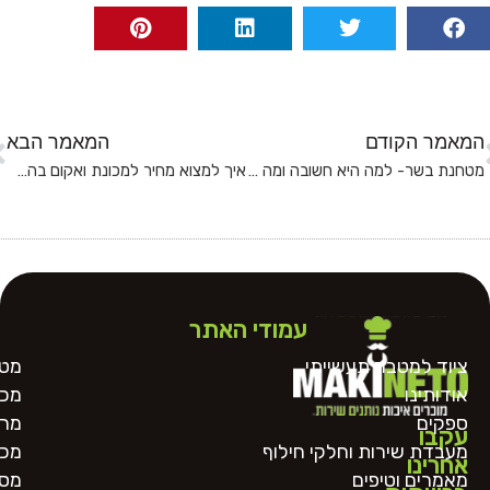
המאמר הקודם
המאמר הבא
מטחנת בשר- למה היא חשובה ומה צריך לדעת לפני רכישה?
איך למצוא מחיר למכונת ואקום בהתאם לתקציב שלכם
עמודי האתר
ציוד למטבח תעשייתי
מטח
אודותינו
מכו
ספקים
מרכ
עקבו
מעבדת שירות וחלקי חילוף
מכו
אחרינו
מאמרים וטיפים
מסו