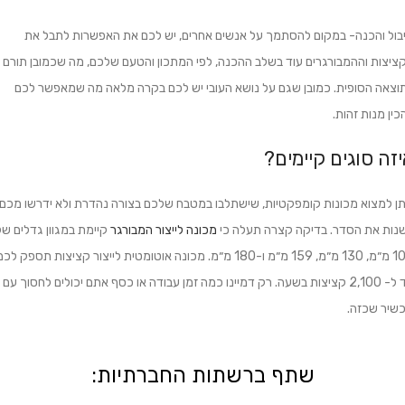
בול והכנה- במקום להסתמך על אנשים אחרים, יש לכם את האפשרות לתבל את
ציצות וההמבורגרים עוד בשלב ההכנה, לפי המתכון והטעם שלכם, מה שכמובן תורם
וצאה הסופית. כמובן שגם על נושא העובי יש לכם בקרה מלאה מה שמאפשר לכם
כין מנות זהות.
זה סוגים קיימים?
תן למצוא מכונות קומפקטיות, שישתלבו במטבח שלכם בצורה נהדרת ולא ידרשו מכם
נות את הסדר. בדיקה קצרה תעלה כי
מכונה לייצור המבורגר
קיימת במגוון גדלים של
100 מ״מ, 130 מ״מ, 159 מ״מ ו-180 מ״מ. מכונה אוטומטית לייצור קציצות תספק לכ
עד ל- 2,100 קציצות בשעה. רק דמיינו כמה זמן עבודה או כסף אתם יכולים לחסוך עם
שיר שכזה.
שתף ברשתות החברתיות: