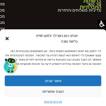
ברשתות
צור קשר
פור
החברתיות
מדיניות משלוחים והחזרות
מכו
מכו
מטב
ציו
אנחנו כאן בשבילך ולמען חוויית
גלישה טובה
כדי לספק את חוויות המשתמש הטובות ביותר, אנו משתמשים בטכנולוגיות כמו
קובצי Cookie כדי לאחסן ו/או לגשת למידע על המכשיר. הסכמה לטכנולוגיות אלו
תאפשר לנו לעבד נתונים כגון התנהגות גלישה או מזהים ייחודיים באתר זה. אי
הסכמה או ביטול הסכמה עלולים להשפיע לרעה על תכונות ופונקציות מסוימות.
כל הזכויות שמורות
הצהרת נגישות
מדיניות פרטיות
תקנון האתר
אישור עוגיות
Designed and Developed by OnlineBiz
הצגת אפשרויות
מדיניות פרטיות
חנות
טלפון
צור קשר