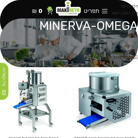
דלג לניווט
0
תפריט
0
₪
דלג לתוכן ראשי
MINERVA-OMEGA
עמוד הבית
MINERVA-OMEGA
עמוד 3
מציג 25–36 מתוך 60 תוצאות
הצג סרגל צד
צרו קשר>>