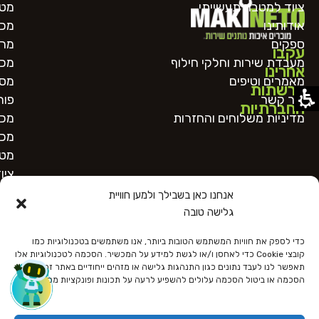
ציוד למטבח תעשייתי
מטח
אודותינו
מכו
ספקים
מרכ
עקבו
מעבדת שירות וחלקי חילוף
מכו
אחרינו
מאמרים וטיפים
מסו
ברשתות
צור קשר
פור
החברתיות
מדיניות משלוחים והחזרות
מכו
מכו
מטב
ציו
אנחנו כאן בשבילך ולמען חוויית
גלישה טובה
כדי לספק את חוויות המשתמש הטובות ביותר, אנו משתמשים בטכנולוגיות כמו
קובצי Cookie כדי לאחסן ו/או לגשת למידע על המכשיר. הסכמה לטכנולוגיות אלו
תאפשר לנו לעבד נתונים כגון התנהגות גלישה או מזהים ייחודיים באתר זה. אי
הסכמה או ביטול הסכמה עלולים להשפיע לרעה על תכונות ופונקציות מסוימות.
כל הזכויות שמורות
הצהרת נגישות
מדיניות פרטיות