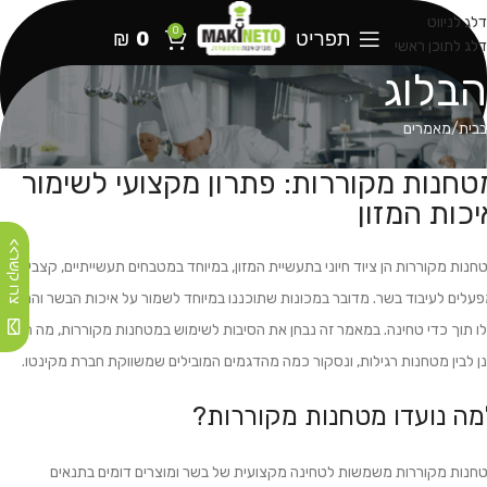
דלג לניווט
0
תפריט
0
₪
דלג לתוכן ראשי
הבלוג
בבית
מאמרים
טחנות מקוררות: פתרון מקצועי לשימור
יכות המזון
צרו קשר>>
חנות מקוררות הן ציוד חיוני בתעשיית המזון, במיוחד במטבחים תעשייתיים, קצביות
פעלים לעיבוד בשר. מדובר במכונות שתוכננו במיוחד לשמור על איכות הבשר והמרקם
ו תוך כדי טחינה. במאמר זה נבחן את הסיבות לשימוש במטחנות מקוררות, מה ההבד
נן לבין מטחנות רגילות, ונסקור כמה מהדגמים המובילים שמשווקת חברת מקינטו.
מה נועדו מטחנות מקוררות?
חנות מקוררות משמשות לטחינה מקצועית של בשר ומוצרים דומים בתנאים