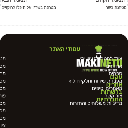
המאמר הקודם
המאמר הבא
מטחנת בשר
מטחנת בשר? אל תיפלו לחיקויים
עמודי האתר
ציוד למטבח תעשייתי
מטח
אודותינו
מכו
ספקים
מרכ
עקבו
מעבדת שירות וחלקי חילוף
מכו
אחרינו
מאמרים וטיפים
מסו
ברשתות
צור קשר
פור
החברתיות
מדיניות משלוחים והחזרות
מכו
מכו
מטב
ציו