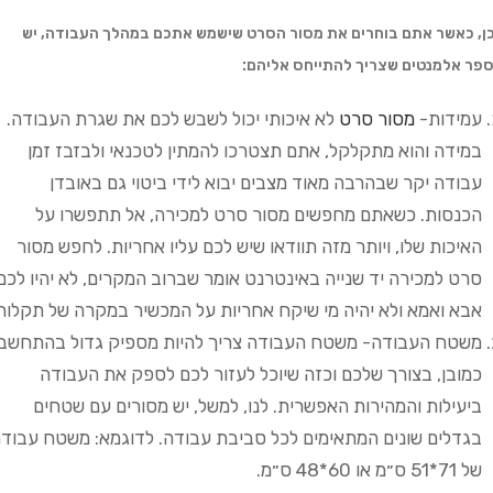
ן, כאשר אתם בוחרים את מסור הסרט שישמש אתכם במהלך העבודה, יש
פר אלמנטים שצריך להתייחס אליהם:
עמידות-
מסור סרט
לא איכותי יכול לשבש לכם את שגרת העבודה.
במידה והוא מתקלקל, אתם תצטרכו להמתין לטכנאי ולבזבז זמן
עבודה יקר שבהרבה מאוד מצבים יבוא לידי ביטוי גם באובדן
הכנסות. כשאתם מחפשים מסור סרט למכירה, אל תתפשרו על
האיכות שלו, ויותר מזה תוודאו שיש לכם עליו אחריות. לחפש מסור
סרט למכירה יד שנייה באינטרנט אומר שברוב המקרים, לא יהיו לכם
אבא ואמא ולא יהיה מי שיקח אחריות על המכשיר במקרה של תקלות
משטח העבודה- משטח העבודה צריך להיות מספיק גדול בהתחשב,
כמובן, בצורך שלכם וכזה שיוכל לעזור לכם לספק את העבודה
ביעילות והמהירות האפשרית. לנו, למשל, יש מסורים עם שטחים
בגדלים שונים המתאימים לכל סביבת עבודה. לדוגמא: משטח עבוד
של 71*51 ס״מ או 60*48 ס״מ.