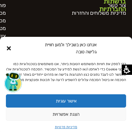
ברשתות
צור קשר
פור
החברתיות
מדיניות משלוחים והחזרות
מכו
מכו
מטב
ציו
אנחנו כאן בשבילך ולמען חוויית
גלישה טובה
כדי לספק את חוויות המשתמש הטובות ביותר, אנו משתמשים בטכנולוגיות כמו
קובצי Cookie כדי לאחסן ו/או לגשת למידע על המכשיר. הסכמה לטכנולוגיות אלו
תאפשר לנו לעבד נתונים כגון התנהגות גלישה או מזהים ייחודיים באתר זה. אי
הסכמה או ביטול הסכמה עלולים להשפיע לרעה על תכונות ופונקציות מסוימות.
כל הזכויות שמורות
הצהרת נגישות
מדיניות פרטיות
תקנון האתר
אישור עוגיות
Designed and Developed by OnlineBiz
הצגת אפשרויות
מדיניות פרטיות
חנות
טלפון
צור קשר