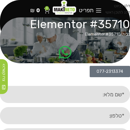
דלג לניווט
0
תפריט
0
₪
דלג לתוכן ראשי
Elementor #35710
בבית
Elementor #35710
צרו קשר>>
077-2313374