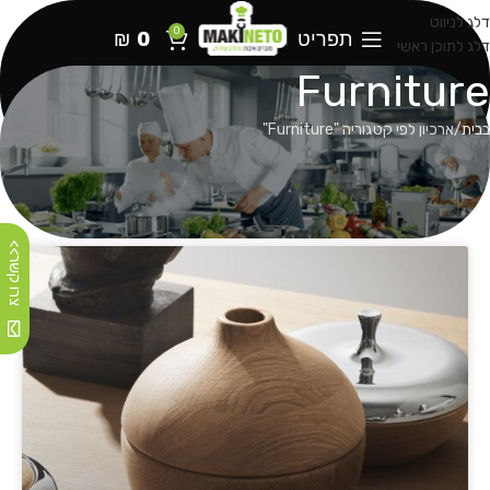
דלג לניווט
0
תפריט
0
₪
דלג לתוכן ראשי
Furniture
בבית
ארכיון לפי קטגוריה "Furniture"
צרו קשר>>