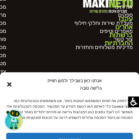
אודותינו
מכו
ספקים
מרכ
עקבו
מעבדת שירות וחלקי חילוף
מכו
אחרינו
מאמרים וטיפים
מסו
ברשתות
צור קשר
פור
החברתיות
מדיניות משלוחים והחזרות
מכו
מכו
מטב
ציו
אנחנו כאן בשבילך ולמען חוויית
גלישה טובה
כדי לספק את חוויות המשתמש הטובות ביותר, אנו משתמשים בטכנולוגיות כמו
קובצי Cookie כדי לאחסן ו/או לגשת למידע על המכשיר. הסכמה לטכנולוגיות אלו
תאפשר לנו לעבד נתונים כגון התנהגות גלישה או מזהים ייחודיים באתר זה. אי
הסכמה או ביטול הסכמה עלולים להשפיע לרעה על תכונות ופונקציות מסוימות.
כל הזכויות שמורות
הצהרת נגישות
מדיניות פרטיות
תקנון האתר