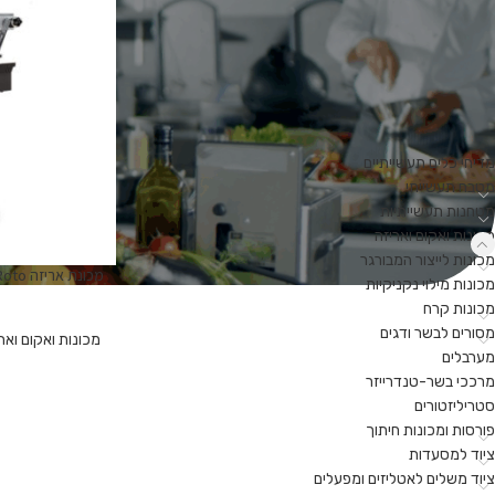
מפעלי בשר
סופרים
קייטרינג
שימוש ביתי
קטגוריות מוצרים
מדיחי כלים תעשייתיים
מטבח תעשייתי
מטחנות תעשייתיות
מכונות ואקום ואריזה
מכונות לייצור המבורגר
מכונות מילוי נקניקיות
מכונות קרח
מסורים לבשר ודגים
מכונות ואקום ואר
מערבלים
מרככי בשר-טנדרייזר
סטריליזטורים
פורסות ומכונות חיתוך
ציוד למסעדות
ציוד משלים לאטליזים ומפעלים