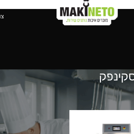
מוצרים לפי יצרני
צו
סקינפק
ואקום ואריזה
מכונות הלחמת מגשים / סקינפק