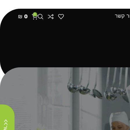
ם
מאמרים וטיפים
0
ר קשר
₪
0
להראות
9
12
18
24