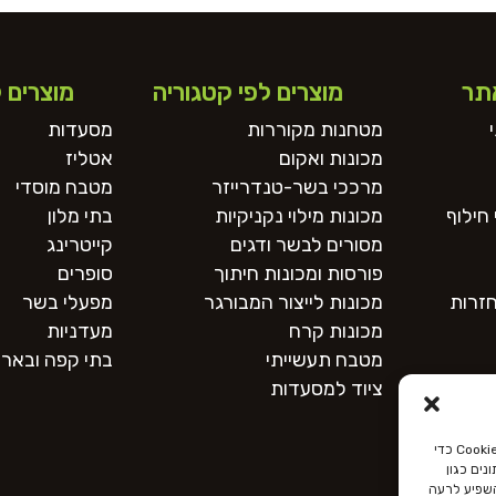
תר
מוצרים לפי קטגוריה
מוצרים 
מטחנות מקוררות
מסעדות
מכונות ואקום
אטליז
מרככי בשר-טנדרייזר
מטבח מוסדי
חילוף
מכונות מילוי נקניקיות
בתי מלון
מסורים לבשר ודגים
קייטרינג
פורסות ומכונות חיתוך
סופרים
חזרות
מכונות לייצור המבורגר
מפעלי בשר
מכונות קרח
מעדניות
מטבח תעשייתי
בתי קפה ובארי
ציוד למסעדות
כדי לספק את חוויות המשתמש הטובות ביותר, אנו משתמשים בטכנולוגיות כמו קובצי Cookie כדי
ים כגון
השפיע לרעה