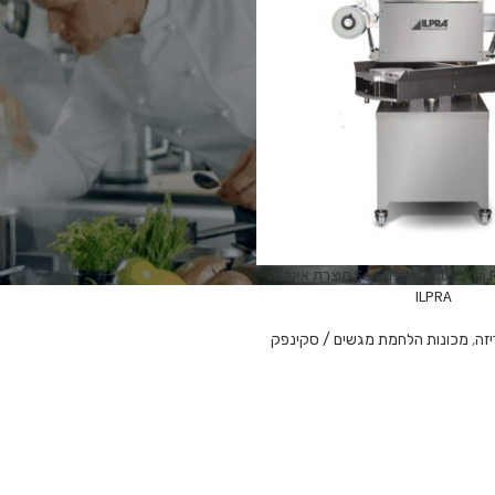
מכונת אריזה FoodPack 400 Extra Roto תוצרת איטליה
ILPRA
יזה
,
מכונות הלחמת מגשים / סקינפק