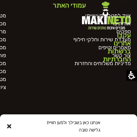
עמודי האתר
ציוד למטבח תעשייתי
מטח
אודותינו
מכו
ספקים
מרכ
עקבו
מעבדת שירות וחלקי חילוף
מכו
אחרינו
מאמרים וטיפים
מסו
ברשתות
צור קשר
פור
החברתיות
מדיניות משלוחים והחזרות
מכו
מכו
מטב
ציו
אנחנו כאן בשבילך ולמען חוויית
גלישה טובה