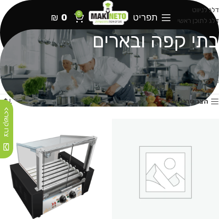
דלג לניווט
0
תפריט
0
₪
דלג לתוכן ראשי
בתי קפה ובארים
עמוד הבית
מוצרים המתויגים “בתי קפה ובארים”
עמוד 2
מציג 13–24 מתוך 47 תוצאות
הצג סרגל צד
צרו קשר>>