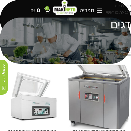
דלג לניווט
0
תפריט
0
₪
דלג לתוכן ראשי
דגים
עמוד הבית
מוצרים המתויגים “דגים”
עמוד 2
מציג 13–24 מתוך 43 תוצאות
הצג סרגל צד
צרו קשר>>