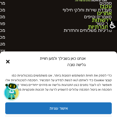
ספקים
מרכ
עקבו
מעבדת שירות וחלקי חילוף
מכו
אחרינו
מאמרים וטיפים
מסו
ברשתות
צור קשר
פור
החברתיות
מדיניות משלוחים והחזרות
מכו
מכו
מטב
ציו
אנחנו כאן בשבילך ולמען חוויית
גלישה טובה
כדי לספק את חוויות המשתמש הטובות ביותר, אנו משתמשים בטכנולוגיות כמו
קובצי Cookie כדי לאחסן ו/או לגשת למידע על המכשיר. הסכמה לטכנולוגיות אלו
תאפשר לנו לעבד נתונים כגון התנהגות גלישה או מזהים ייחודיים באתר זה. אי
הסכמה או ביטול הסכמה עלולים להשפיע לרעה על תכונות ופונקציות מסוימות.
כל הזכויות שמורות
הצהרת נגישות
מדיניות פרטיות
תקנון האתר
אישור עוגיות
Designed and Developed by OnlineBiz