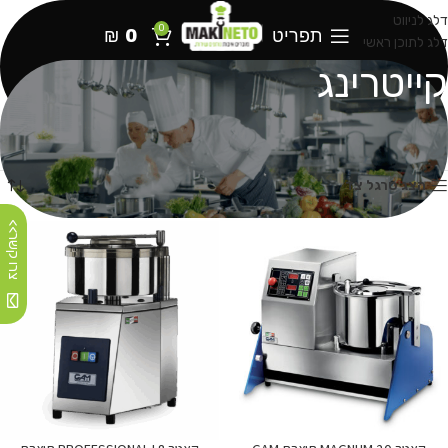
דלג לניווט
0
תפריט
0
₪
דלג לתוכן ראשי
קייטרינג
עמוד הבית
מוצרים המתויגים “קייטרינג”
עמוד 6
מציג 61–67 מתוך 67 תוצאות
הצג סרגל צד
צרו קשר>>