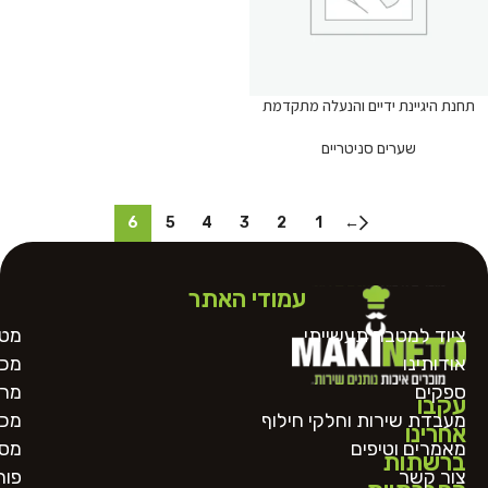
תחנת היגיינת ידיים והנעלה מתקדמת
שערים סניטריים
6
5
4
3
2
1
←
עמודי האתר
ציוד למטבח תעשייתי
מטח
אודותינו
מכו
ספקים
מרכ
עקבו
מעבדת שירות וחלקי חילוף
מכו
אחרינו
מאמרים וטיפים
מסו
ברשתות
צור קשר
פור