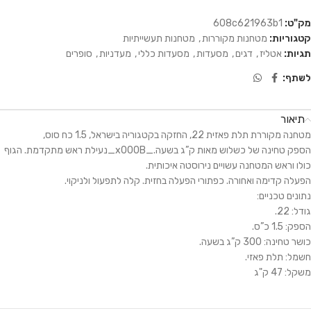
מק"ט:
608c621963b1
קטגוריות:
מטחנות מקוררות
,
מטחנות תעשייתיות
תגיות:
אטליז
,
דגים
,
מסעדות
,
מסעדות כללי
,
מעדניות
,
סופרים
לשתף:
תיאור
מטחנה מקוררת תלת פאזית 22, החזקה בקטגוריה בישראל, 1.5 כח סוס,
הספק טחינה של כשלוש מאות ק”ג בשעה._x000B_נעילת ראש מתקדמת. הגוף
כולו וראש המטחנה עשויים נירוסטה איכותית.
הפעלה קדימה ואחורה. כפתורי הפעלה בחזית. קלה לתפעול ולניקוי.
נתונים טכניים:
גודל: 22.
הספק: 1.5 כ”ס.
כושר טחינה: 300 ק”ג בשעה.
חשמל: תלת פאזי.
משקל: 47 ק"ג