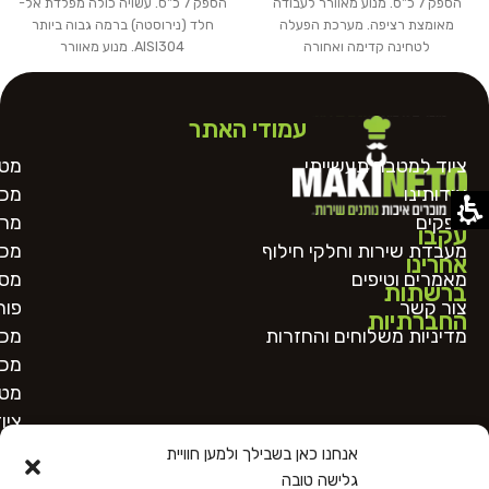
הספק 7 כ"ס. מנוע מאוורר לעבודה
הספק 7 כ"ס. עשויה כולה מפלדת אל-
מאומצת רציפה. מערכת הפעלה
חלד (נירוסטה) ברמה גבוה ביותר
לטחינה קדימה ואחורה
AISI304. מנוע מאוורר
עמודי האתר
ציוד למטבח תעשייתי
מטח
אודותינו
מכו
ספקים
מרכ
עקבו
מעבדת שירות וחלקי חילוף
מכו
אחרינו
מאמרים וטיפים
מסו
ברשתות
צור קשר
פור
החברתיות
מדיניות משלוחים והחזרות
מכו
מכו
מטב
ציו
אנחנו כאן בשבילך ולמען חוויית
גלישה טובה