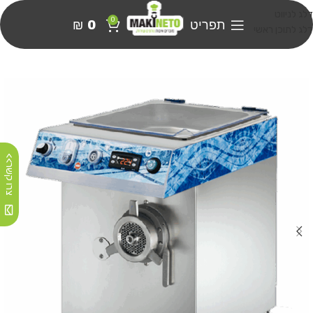
דלג לניווט
0
תפריט
0
₪
דלג לתוכן ראשי
צרו קשר>>