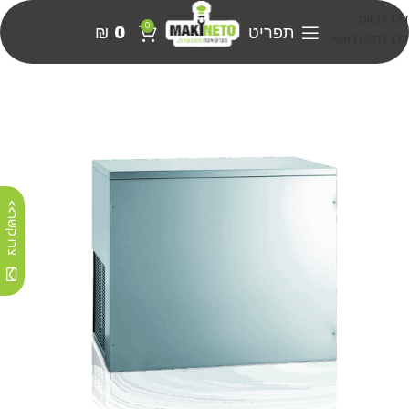
דלג לניווט
0
תפריט
0
₪
דלג לתוכן ראשי
צרו קשר>>