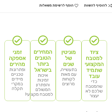
להוסיף להשוות
הוסף לרשימת משאלות
המחירים
ציוד
מוניטין
זמני
הטובים
למטבח
של
אספקה
ביותר
המקצועי
שנים
מהירים
בישראל
שתמיד
בתעשייה,
ופתרונות
עם מאות
טכניים
איכות
עובד
לקוחות
מיידים
זמינות
כדי
מרוצים
במקרי
והפתרון
שהמטבח
תקלה
המשולם
שלכם לא
למטבח מקצועי!
יעצור