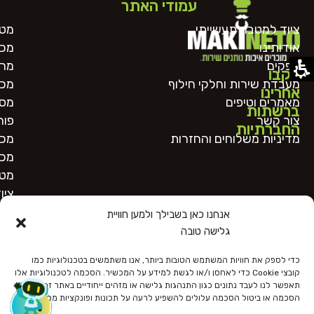
עמודי האתר
ציוד למטבח תעשייתי
מטח
אודותינו
מכו
ספקים
מרכ
עקבו
מעבדת שירות וחלקי חילוף
מכו
אחרינו
מאמרים וטיפים
מסו
ברשתות
צור קשר
פור
החברתיות
מדיניות משלוחים והחזרות
מכו
מכו
מטב
ציו
אנחנו כאן בשבילך ולמען חוויית
גלישה טובה
כדי לספק את חוויות המשתמש הטובות ביותר, אנו משתמשים בטכנולוגיות כמו
קובצי Cookie כדי לאחסן ו/או לגשת למידע על המכשיר. הסכמה לטכנולוגיות אלו
תאפשר לנו לעבד נתונים כגון התנהגות גלישה או מזהים ייחודיים באתר זה. אי
הסכמה או ביטול הסכמה עלולים להשפיע לרעה על תכונות ופונקציות מסוימות.
כל הזכויות שמורות