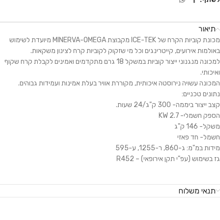
תיאור
מכונת קוביות הקרח של ICE-TEK מקבוצת MINERVA-OMEGA מיועדת לשימוש
באולמות אירועים, קייטרינגים וכל מי שזקוק לקוביות קרח לצינון משקאות.
למכונה מנגנוני ייצור קוביות במשקל 18 גרם מתקדמים ואמינים לקבלת קרח שקוף
ואיכותי.
המכונה עשויה נירוסטה איכותית, מקוררת אוויר בעלת אמינות ועמידות גבוהים.
נתונים טכניים:
קצב ייצור ביממה- 300 ק"ג/24 שעות.
הספק חשמלי- 2.7 KW
משקל- 146 ק"ג
חשמל- חד פאזי
מידות במ"מ: ג-860, ר-1255, ע-595
גז בשימוש (עפ"י תקן אירופאי) – R452
תנאי משלוח