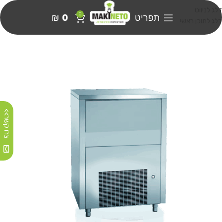
דלג לניווט
0
תפריט
0
₪
דלג לתוכן ראשי
צרו קשר>>