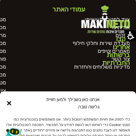
עמודי האתר
ציוד למטבח תעשייתי
מטח
אודותינו
מכו
ספקים
מרכ
עקבו
מעבדת שירות וחלקי חילוף
מכו
אחרינו
מאמרים וטיפים
מסו
ברשתות
צור קשר
פור
החברתיות
מדיניות משלוחים והחזרות
מכו
מכו
מטב
ציו
אנחנו כאן בשבילך ולמען חוויית
גלישה טובה
כדי לספק את חוויות המשתמש הטובות ביותר, אנו משתמשים בטכנולוגיות כמו
קובצי Cookie כדי לאחסן ו/או לגשת למידע על המכשיר. הסכמה לטכנולוגיות אלו
תאפשר לנו לעבד נתונים כגון התנהגות גלישה או מזהים ייחודיים באתר זה. אי
הסכמה או ביטול הסכמה עלולים להשפיע לרעה על תכונות ופונקציות מסוימות.