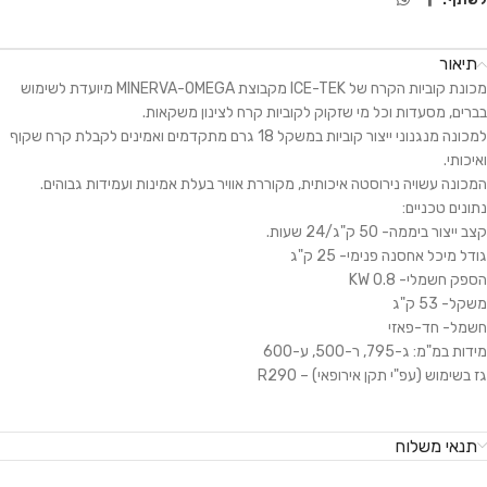
תיאור
מכונת קוביות הקרח של ICE-TEK מקבוצת MINERVA-OMEGA מיועדת לשימוש
בברים, מסעדות וכל מי שזקוק לקוביות קרח לצינון משקאות.
למכונה מנגנוני ייצור קוביות במשקל 18 גרם מתקדמים ואמינים לקבלת קרח שקוף
ואיכותי.
המכונה עשויה נירוסטה איכותית, מקוררת אוויר בעלת אמינות ועמידות גבוהים.
נתונים טכניים:
קצב ייצור ביממה- 50 ק"ג/24 שעות.
גודל מיכל אחסנה פנימי- 25 ק"ג
הספק חשמלי- 0.8 KW
משקל- 53 ק"ג
חשמל- חד-פאזי
מידות במ"מ: ג-795, ר-500, ע-600
גז בשימוש (עפ"י תקן אירופאי) – R290
תנאי משלוח