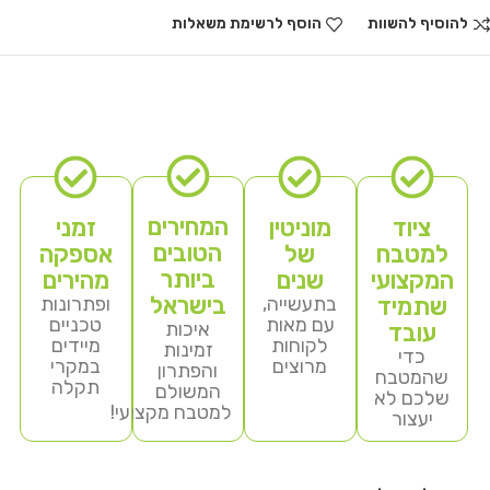
להוסיף להשוות
הוסף לרשימת משאלות
המחירים
ציוד
מוניטין
זמני
הטובים
למטבח
של
אספקה
ביותר
המקצועי
שנים
מהירים
בישראל
שתמיד
בתעשייה,
ופתרונות
עם מאות
טכניים
איכות
עובד
לקוחות
מיידים
זמינות
כדי
מרוצים
במקרי
והפתרון
שהמטבח
תקלה
המשולם
שלכם לא
למטבח מקצועי!
יעצור