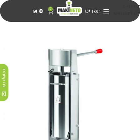
דלג לניווט
0
תפריט
0
₪
דלג לתוכן ראשי
צרו קשר>>