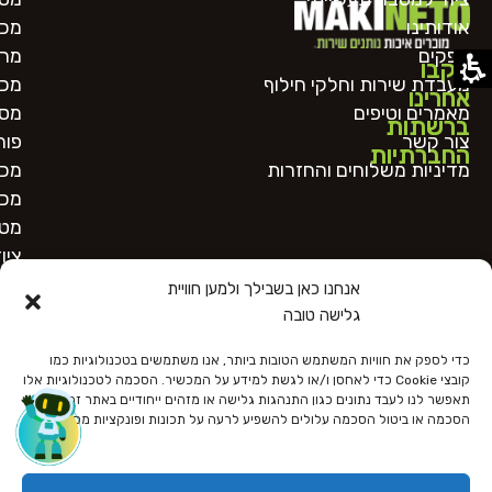
אודותינו
מכו
ספקים
מרכ
עקבו
מעבדת שירות וחלקי חילוף
מכו
אחרינו
מאמרים וטיפים
מסו
ברשתות
צור קשר
פור
החברתיות
מדיניות משלוחים והחזרות
מכו
מכו
מטב
ציו
אנחנו כאן בשבילך ולמען חוויית
גלישה טובה
כדי לספק את חוויות המשתמש הטובות ביותר, אנו משתמשים בטכנולוגיות כמו
קובצי Cookie כדי לאחסן ו/או לגשת למידע על המכשיר. הסכמה לטכנולוגיות אלו
תאפשר לנו לעבד נתונים כגון התנהגות גלישה או מזהים ייחודיים באתר זה. אי
הסכמה או ביטול הסכמה עלולים להשפיע לרעה על תכונות ופונקציות מסוימות.
כל הזכויות שמורות
הצהרת נגישות
מדיניות פרטיות