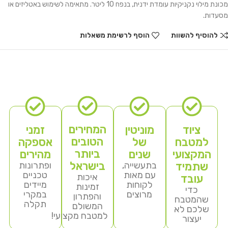
מכונת מילוי נקניקיות עומדת ידנית, בנפח 10 ליטר. מתאימה לשימוש באטליזים או
מסעדות.
להוסיף להשוות
הוסף לרשימת משאלות
המחירים
ציוד
מוניטין
זמני
הטובים
למטבח
של
אספקה
ביותר
המקצועי
שנים
מהירים
בישראל
שתמיד
בתעשייה,
ופתרונות
עם מאות
טכניים
איכות
עובד
לקוחות
מיידים
זמינות
כדי
מרוצים
במקרי
והפתרון
שהמטבח
תקלה
המשולם
שלכם לא
למטבח מקצועי!
יעצור