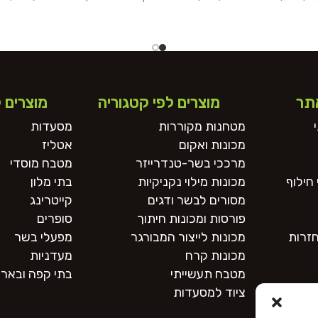
ת.
340 מ""מ.
תר
מוצרים לפי קטגוריה
מוצרים 
מטחנות מקוררות
מסעדות
מכונות ואקום
אטליז
מרככי בשר-טנדרייזר
מטבח מוסדי
חילוף
מכונות מילוי נקניקיות
בתי מלון
מסורים לבשר ודגים
קייטרינג
פורסות ומכונות חיתוך
סופרים
חזרות
מכונות לייצור המבורגר
מפעלי בשר
מכונות קרח
מעדניות
מטבח תעשייתי
בתי קפה ובארי
ציוד למסעדות