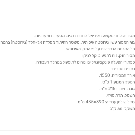
מסור שולחני מקצועי, אידיאלי לחנויות דגים, מסעדות ומעדניות.
גוף המסור עשוי נירוסטה איכותית, משטח החיתוך מפלדת אל-חלד (נירוסטה) ברמה הגבוהה ב
כל ההגנות הנדרשות על פי התקן האירופאי.
מסור חזק, נוח לתפעול, קל לניקוי
כפתורי הפעלה פונקציונאליים ונוחים לתיפעול במהלך העבודה.
נתונים טכניים:
אורך המסורית: 1550.
הספק המנוע: 1 כ”ס.
גובה חיתוך: 215 מ”מ.
חשמל: תלת פאזי.
גודל שולחן עבודה: 390×435 מ"מ.
משקל: 36 ק"ג