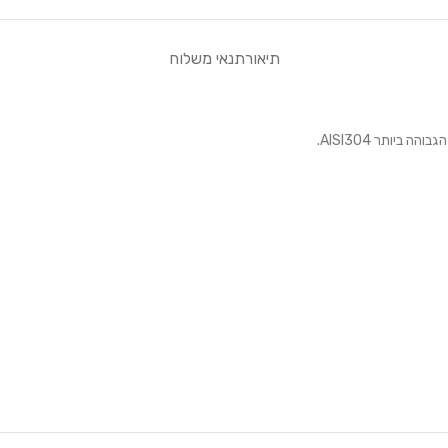
תיאור
תנאי משלוח
יותר AISI304.