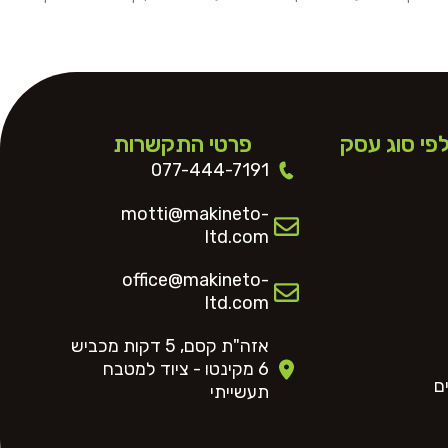
מתיחה מתקדם.
מנגנון מתיחה מתקדם. גלגלי נירוסטה עם
מגרעת.
לפי סוג עסק
פרטי התקשרות
077-444-7191
motti@makineto-
ltd.com
office@makineto-
ltd.com
אזה"ת קסם, 5 דקות מכביש
6 מקינטו - ציוד למטבח
ם
תעשייתי