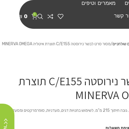
ם
מאמרים וטיפים
0
ר קשר
₪
0
 שולחניים
מסור סרט לבשר נירוסטה C/E155 תוצרת איטליה MINERVA OMEGA
מסור סרט לבשר נירוסטה C/E155 תוצרת
מסור סרט לבשר שולחני, עשוי נירוסטה. גובה חיתוך 215 מ"מ. לשימוש בחנויות דגים, מעדניות, סופרמרקטים ומסעדות.
ימת משאלות