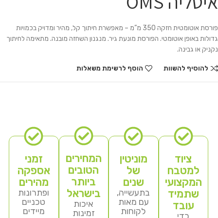
איטליה OMS
פורסת אוטומטית חזקה 350 מ”מ – מאפשרת חיתוך קל, מהיר ומדויק בכמויות
גדולות באופן אוטומטי. הפורסת מונעת גיר. מנגנון השחזה מובנה. מתאימה לחיתוך
נקניק או גבינה.
להוסיף להשוות
הוסף לרשימת משאלות
המחירים
ציוד
מוניטין
זמני
הטובים
למטבח
של
אספקה
ביותר
המקצועי
שנים
מהירים
בישראל
שתמיד
בתעשייה,
ופתרונות
עם מאות
טכניים
איכות
עובד
לקוחות
מיידים
זמינות
כדי