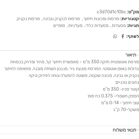
מק"ט:
c3d70d1c10bc
קטגוריות:
פורסות ומכונות חיתוך
,
פורסות לנקניק וגבינה
,
פורסות נקניק
תגיות:
מסעדות
,
מסעדות כללי
,
מעדניות
,
סופרים
לשתף:
תיאור
פורסת אוטומטית חזקה 350 מ”מ – מאפשרת חיתוך קל, מהיר ומדויק בכמויות
גדולות באופן אוטומטי. הפורסת מונעת גיר. מנגנון השחזה מובנה. מתאימה לחיתוך
נקניק או גבינה. מכונה שקטה, פשוטה להפעלה ונוחה לפירוק וניקוי.
נתונים טכניים:
קוטר סכין- 350 מ"מ
הספק חשמלי- 0.375 כח סוס
עובי חיתוך- 0-14 מ"מ
משקל-70 ק"ג
תנאי משלוח