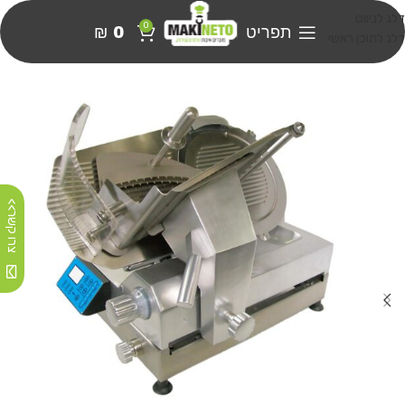
דלג לניווט
0
תפריט
0
₪
דלג לתוכן ראשי
צרו קשר>>