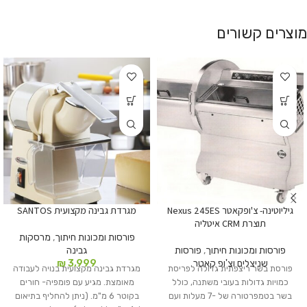
מוצרים קשורים
גיליוטינה- צ'ופקאטר Nexus 245ES
מגרדת גבינה מקצועית SANTOS
תוצרת CRM איטליה
פורסות ומכונות חיתוך
,
מרסקות
פורסות ומכונות חיתוך
,
פורסות
גבינה
שניצלים וצ'ופ קאטר
3,999
₪
פורסת בשר ריצפתית גדולה לפריסת
מגרדת גבינה מקצועית בנויה לעבודה
כמויות גדולות בעובי משתנה, כולל
מאומצת. מגיע עם פומפיה- חורים
בשר בטמפרטורה של -7 מעלות ועם
בקוטר 6 מ"מ. (ניתן להחליף בתיאום