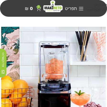
דלג לניווט
0
תפריט
0
₪
דלג לתוכן ראשי
צרו קשר>>