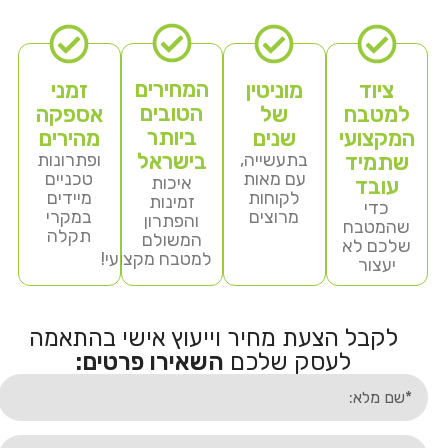
המחירים
ציוד
מוניטין
זמני
הטובים
למטבח
של
אספקה
ביותר
המקצועי
שנים
מהירים
בישראל
שתמיד
בתעשייה,
ופתרונות
עם מאות
טכניים
איכות
עובד
לקוחות
מיידים
זמינות
כדי
מרוצים
במקרי
והפתרון
שהמטבח
תקלה
המשולם
שלכם לא
למטבח מקצועי!
יעצור
לקבל הצעת מחיר וייעוץ אישי בהתאמה
לעסק שלכם
השאירו פרטים: