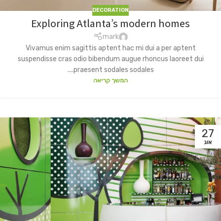
DECORATION
Exploring Atlanta’s modern homes
mark
Vivamus enim sagittis aptent hac mi dui a per aptent
suspendisse cras odio bibendum augue rhoncus laoreet dui
praesent sodales sodales....
המשך קריאה
27
אוג