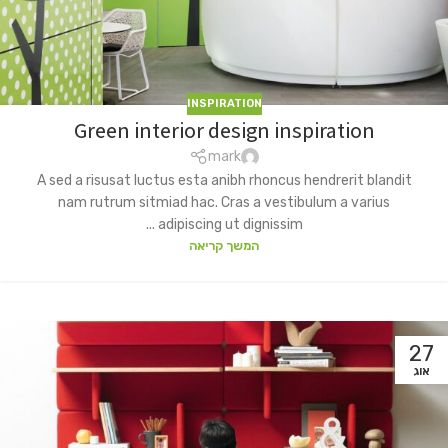
INSPIRATION
Green interior design inspiration
mark
A sed a risusat luctus esta anibh rhoncus hendrerit blandit
nam rutrum sitmiad hac. Cras a vestibulum a varius
adipiscing ut dignissim ...
המשך קריאה
27
אוג