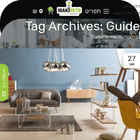
דלג לניווט
0
תפריט
0
₪
דלג לתוכן ראשי
Tag Archives: Guide
בבית
הודעות שתייגו "Guide"
27
אוג
צרו קשר>>