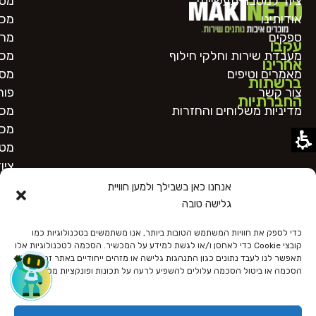
ציוד למטבח תעשייתי
מטח
אודותינו
מכו
ספקים
מרכ
עקבו
מעבדת שירות וחלקי חילוף
מכו
אחרינו
מאמרים וטיפים
מסו
ברשתות
צור קשר
פור
החברתיות
מדיניות משלוחים והחזרות
מכו
מכו
מטב
ציו
אנחנו כאן בשבילך ולמען חוויית
גלישה טובה
כדי לספק את חוויות המשתמש הטובות ביותר, אנו משתמשים בטכנולוגיות כמו
קובצי Cookie כדי לאחסן ו/או לגשת למידע על המכשיר. הסכמה לטכנולוגיות אלו
תאפשר לנו לעבד נתונים כגון התנהגות גלישה או מזהים ייחודיים באתר זה. אי
הסכמה או ביטול הסכמה עלולים להשפיע לרעה על תכונות ופונקציות מסוימות.
כל הזכויות שמורות
הצהרת נגישות
מדיניות פרטיות