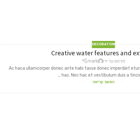
DECORATION
Creative water features and ex
פורסם על ידי
mark
Ac haca ullamcorper donec ante habi tasse donec imperdiet etur
hac. Nec hac et vestibulum duis a tincidun
המשך קריאה