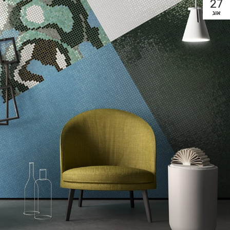
27
אוג