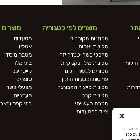
תר
מוצרים לפי קטגוריה
מוצרים 
מטחנות מקוררות
מסעדות
מכונות ואקום
אטליז
מרככי בשר-טנדרייזר
מטבח מוסדי
חילוף
מכונות מילוי נקניקיות
בתי מלון
מסורים לבשר ודגים
קייטרינג
פורסות ומכונות חיתוך
סופרים
חזרות
מכונות לייצור המבורגר
מפעלי בשר
מכונות קרח
מעדניות
מטבח תעשייתי
בתי קפה ובארי
ציוד למסעדות
כדי לספק את חוויות המשתמש הטובות ביותר, אנו משתמשים בטכנולוגיות כמו קובצי Cookie כדי
ים כגון