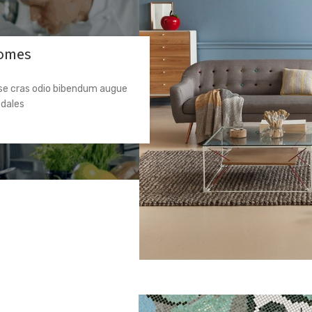
homes
sse cras odio bibendum augue
es....