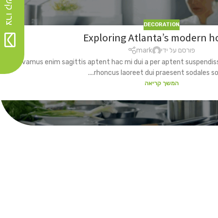
צרו קשר>>
DECORATION
Exploring Atlanta’s modern 
פורסם על ידי
mark
Vivamus enim sagittis aptent hac mi dui a per aptent suspendi
rhoncus laoreet dui praesent sodales sodal
המשך קריאה