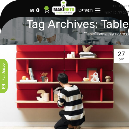
דלג לניווט
0
תפריט
0
₪
דלג לתוכן ראשי
Tag Archives: Table
בבית
הודעות שתייגו "Table"
27
אוג
צרו קשר>>