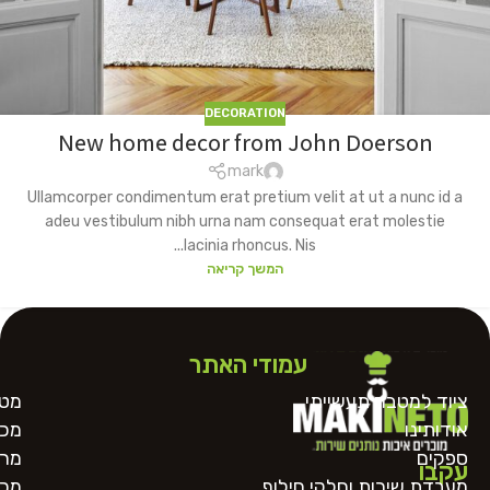
DECORATION
New home decor from John Doerson
mark
Ullamcorper condimentum erat pretium velit at ut a nunc id a
adeu vestibulum nibh urna nam consequat erat molestie
lacinia rhoncus. Nis...
המשך קריאה
עמודי האתר
ציוד למטבח תעשייתי
מטח
אודותינו
מכו
ספקים
מרכ
עקבו
מעבדת שירות וחלקי חילוף
מכו