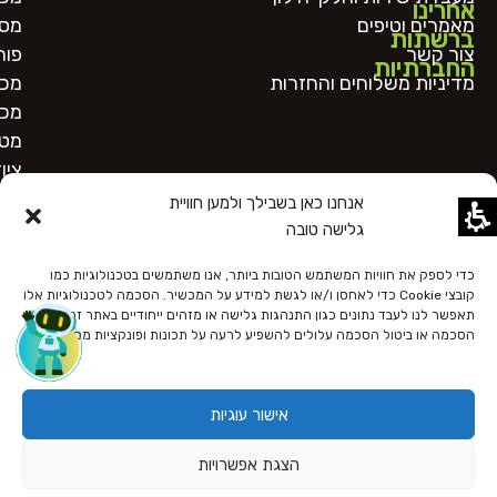
אחרינו
מאמרים וטיפים
מסו
ברשתות
צור קשר
פור
החברתיות
מדיניות משלוחים והחזרות
מכו
מכו
מטב
ציו
אנחנו כאן בשבילך ולמען חוויית
גלישה טובה
כדי לספק את חוויות המשתמש הטובות ביותר, אנו משתמשים בטכנולוגיות כמו
קובצי Cookie כדי לאחסן ו/או לגשת למידע על המכשיר. הסכמה לטכנולוגיות אלו
תאפשר לנו לעבד נתונים כגון התנהגות גלישה או מזהים ייחודיים באתר זה. אי
הסכמה או ביטול הסכמה עלולים להשפיע לרעה על תכונות ופונקציות מסוימות.
כל הזכויות שמורות
הצהרת נגישות
מדיניות פרטיות
תקנון האתר
אישור עוגיות
Designed and Developed by OnlineBiz
הצגת אפשרויות