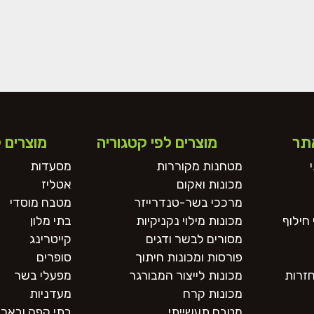
תר
מוצרים לפי קטגוריה
מוצרים 
מטחנות מקוררות
מסעדות
מכונות ואקום
אטליז
מרככי בשר-טנדרייזר
מטבח מוסדי
חילוף
מכונות מילוי נקניקיות
בתי מלון
מסורים לבשר ודגים
קייטרינג
פורסות ומכונות חיתוך
סופרים
חזרות
מכונות לייצור המבורגר
מפעלי בשר
מכונות קרח
מעדניות
מטבח תעשייתי
בתי קפה ובארי