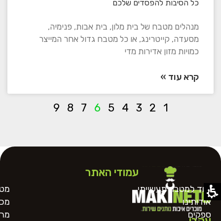
כל הסיבות להפסדים שלכם
מנהלים מטבח של בית מלון, בית אבות, פנימיה,
מסעדה, קייטרינג, או כל מטבח גדול אחר המייצר
כמויות מזון אדירות מדי
קרא עוד »
9
8
7
6
5
4
3
2
1
עמודי האתר
ציוד למטבח תעשייתי
מטח
אודותינו
מכו
ספקים
מרכ
עקבו