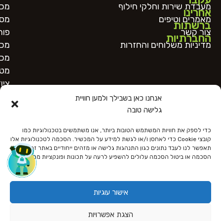
מעבדת שירות וחלקי חילוף
מכו
אחרינו
מאמרים וטיפים
מסו
ברשתות
צור קשר
פור
החברתיות
מדיניות משלוחים והחזרות
מכו
מכו
מטב
ציו
אנחנו כאן בשבילך ולמען חוויית
גלישה טובה
כדי לספק את חוויות המשתמש הטובות ביותר, אנו משתמשים בטכנולוגיות כמו
קובצי Cookie כדי לאחסן ו/או לגשת למידע על המכשיר. הסכמה לטכנולוגיות אלו
תאפשר לנו לעבד נתונים כגון התנהגות גלישה או מזהים ייחודיים באתר זה. אי
הסכמה או ביטול הסכמה עלולים להשפיע לרעה על תכונות ופונקציות מסוימות.
כל הזכויות שמורות
הצהרת נגישות
מדיניות פרטיות
תקנון האתר
אישור עוגיות
Designed and Developed by OnlineBiz
הצגת אפשרויות