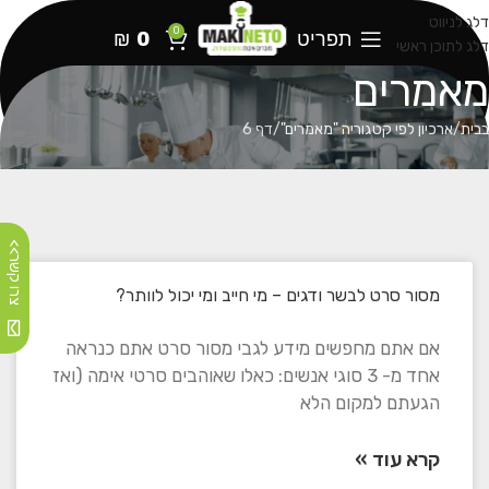
דלג לניווט
0
תפריט
0
₪
דלג לתוכן ראשי
מאמרים
בבית
ארכיון לפי קטגוריה "מאמרים"
דף 6
צרו קשר>>
מסור סרט לבשר ודגים – מי חייב ומי יכול לוותר?
אם אתם מחפשים מידע לגבי מסור סרט אתם כנראה
אחד מ- 3 סוגי אנשים: כאלו שאוהבים סרטי אימה (ואז
הגעתם למקום הלא
קרא עוד »