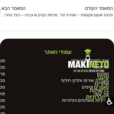
המאמר הקודם
המאמר הבא
מכונת ואקום מקצועית – שמירת טריות לאורך זמן
פורסת נקניק או גבינה – כיצד בוחרים נכון?
עמודי האתר
ציוד למטבח תעשייתי
מטח
אודותינו
מכו
ספקים
מרכ
עקבו
מעבדת שירות וחלקי חילוף
מכו
אחרינו
מאמרים וטיפים
מסו
ברשתות
צור קשר
פור
החברתיות
מדיניות משלוחים והחזרות
מכו
מכו
מטב