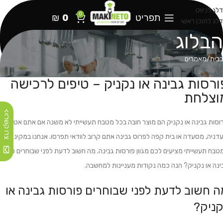
דלג לניווט
0
תפריט
0
₪
דלג לתוכן ראשי
הבלוג
בבית
מאמרים
ורסות גבינה או נקניק – טיפים לרכישה
וצלחת
צרו קשר>>
וסות גבינה או נקניק הם מוצר חובה בכל מטבח תעשייתי לא משנה אם אתם אטליז או
דניה, מסעדה או בית קפה לפרוס גבינה אתם קרוב לוודאי תפרסו. אנחנו במקינטו ציו
טבח תעשייתי מציעים לכם מגוון פורסות גבינה. מה חשוב לדעת לפני שבוחרים פורסו
ינה או נקניק? הנה כמה נקודות מעניינות למחשבה.
ה חשוב לדעת לפני שבוחרים פורסות גבינה או
קניק?