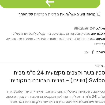
קראתי ואני מאשר/ת את
מדיניות הפרטיות
של האתר
מק"ט:
8ffd2ba8f241
קטגוריות:
סכיני קצבים ופירוק מקצועיים
,
ציוד משלים לאטליזים ומפעלים
תגיות:
אטליז
,
בתי מלון
,
דגים
,
מטבח מוסדי
,
מעדניות
,
מפעלי בשר
,
סופרים
,
קייטרינג
לשתף:
תיאור
סכין בשר וקצבים מקצועית 24 ס"מ מבית
Swibo (שוויבו) – הידית הצהובה המקורית
סכין קצבים איכותית ורב-תכליתית מבית המותג השווייצרי המוערך Swibo. אורך
הלהב (24 ס"מ) נחשב לאחד הגדלים המבוקשים והנוחים ביותר לעבודה שוטפת,
ומאפשר איזון מושלם בין שליטה מדויקת לבין חיתוך חלק של נתחי בשר ועופות