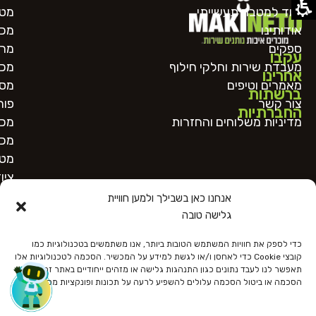
ציוד למטבח תעשייתי
מטח
אודותינו
מכו
ספקים
מרכ
עקבו
מעבדת שירות וחלקי חילוף
מכו
אחרינו
מאמרים וטיפים
מסו
ברשתות
צור קשר
פור
החברתיות
מדיניות משלוחים והחזרות
מכו
מכו
מטב
ציו
אנחנו כאן בשבילך ולמען חוויית
גלישה טובה
כדי לספק את חוויות המשתמש הטובות ביותר, אנו משתמשים בטכנולוגיות כמו
קובצי Cookie כדי לאחסן ו/או לגשת למידע על המכשיר. הסכמה לטכנולוגיות אלו
תאפשר לנו לעבד נתונים כגון התנהגות גלישה או מזהים ייחודיים באתר זה. אי
הסכמה או ביטול הסכמה עלולים להשפיע לרעה על תכונות ופונקציות מסוימות.
כל הזכויות שמורות
הצהרת נגישות
מדיניות פרטיות