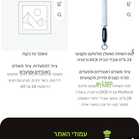
מוט השחזה (שטול) מולטיקט מקצועי
משקל מדבקות
28 ס"מ אובלי מבית DICK גרמניה
ציוד למסעדות
,
ציוד משלים
ציוד משלים לאטליזים ומפעלים
,
לאטליזים ומפעלים
משקל מדבקות איכותי ויציב. מתאים
סכיני קצבים ופירוק מקצועיים
לירקות, בשר ודגים. מגיע עם מגש
₪
1,100
מוט השחזה (שטול) מקצועי מדגם
נירוסטה 28 על 40.
Multicut מבית DICK גרמניה, באורך
28 ס"מ. עיצוב אובלי ייחודי המשלב
מספר סוגי חריצה במוצר אחד,
המאפשרים גם השחזה וגם החלקה
של הלהב. כלי עבודה חיוני לשמירה על
חדות מירבית של סכיני קצבים ושפים
בעבודה אינטנסיבית.
עמודי האתר