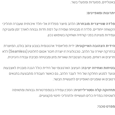
באטליזים, מסעדות ומפעלי בשר.
יתרונות ומאפיינים:
פלדה שווייצרית מובחרת:
הלהב מיוצר מפלדת אל-חלד איכותית שעברה תהליכי
הקשחה ייחודיים. פלדה זו מבטיחה שמירה על רמת חדות גבוהה לאורך זמן ומעניקה
עמידות מצוינת בפני קורוזיה ושחיקה בשימוש נכון.
הידית הצהובה האייקונית:
ידית פוליאמיד ארגונומית בצבע צהוב בולט, המיוצרת
בהזרקה ישירה על הלהב. טכנולוגיה זו יוצרת חיבור אטום לחלוטין (Seamless) ללא
חריצים או רווחים, מונעת הצטברות שאריות מזון ומבטיחה סביבת עבודה היגיינית.
בטיחות ואחיזה יציבה:
העיצוב הארגונומי של הידית כולל הגנה מובנית לאצבעות
ונועד למנוע החלקה של היד לעבר הלהב, גם כאשר העבודה מתבצעת בתנאים
רטובים או שומניים האופייניים לתעשיית הבשר.
תחזוקה קלה וסטריליזציה:
הסכין עמידה בטמפרטורות גבוהות ומתאימה
לשטיפה במדיח כלים תעשייתי ולתהליכי חיטוי מקצועיים.
מפרט טכני: